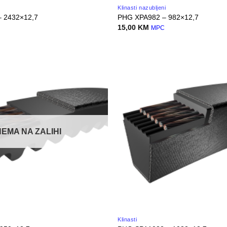
Klinasti nazubljeni
 2432×12,7
PHG XPA982 – 982×12,7
15,00
KM
MPC
NEMA NA ZALIHI
Klinasti