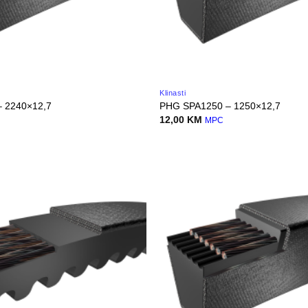
Klinasti
 2240×12,7
PHG SPA1250 – 1250×12,7
12,00
KM
MPC