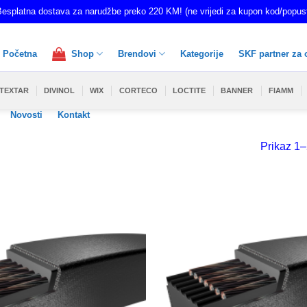
esplatna dostava za narudžbe preko 220 KM! (ne vrijedi za kupon kod/popus
Početna
Shop
Brendovi
Kategorije
SKF partner za 
TEXTAR
DIVINOL
WIX
CORTECO
LOCTITE
BANNER
FIAMM
Novosti
Kontakt
Prikaz 1–