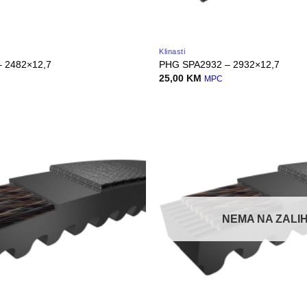
Klinasti
 2482×12,7
PHG SPA2932 – 2932×12,7
25,00
KM
MPC
NEMA NA ZALIH