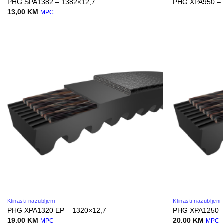
PHG SPA1382 – 1382×12,7
PHG XPA950 – 
13,00
KM
MPC
Klinasti nazubljeni
Klinasti nazubljeni
PHG XPA1320 EP – 1320×12,7
PHG XPA1250 –
19,00
KM
20,00
KM
MPC
MPC