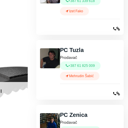
+387 61 339 618
Izet Fako
PC Tuzla
Prodavač
+387 61 825 009
Mehrudin Šabić
I
PC Zenica
Prodavač