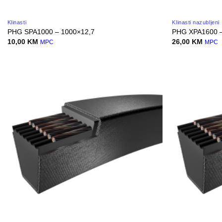
Klinasti
Klinasti nazubljeni
PHG SPA1000 – 1000×12,7
PHG XPA1600 –
10,00
KM
26,00
KM
MPC
MPC