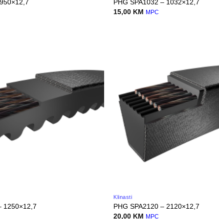
950×12,7
PHG SPA1032 – 1032×12,7
15,00
KM
MPC
Klinasti
 1250×12,7
PHG SPA2120 – 2120×12,7
20,00
KM
MPC