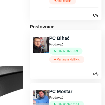
Amir Mujkić
Poslovnice
PC Bihać
Prodavač
+387 61 825 009
Muharem Halilivić
PC Mostar
Prodavač
+387 60 320 1161