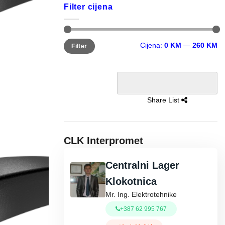
Filter cijena
Minimalna
Maksimalna
Cijena:
0 KM
—
260 KM
Filter
cijena
cijena
Share List
CLK Interpromet
Centralni Lager
Klokotnica
Mr. Ing. Elektrotehnike
+387 62 995 767