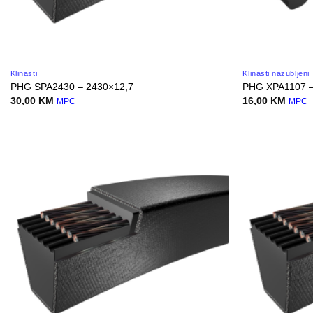
Klinasti
Klinasti nazubljeni
PHG SPA2430 – 2430×12,7
PHG XPA1107 –
30,00
KM
16,00
KM
MPC
MPC