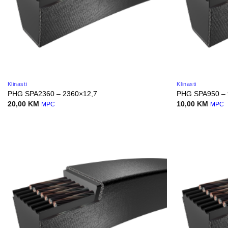
Klinasti
Klinasti
PHG SPA2360 – 2360×12,7
PHG SPA950 – 
20,00
KM
10,00
KM
MPC
MPC