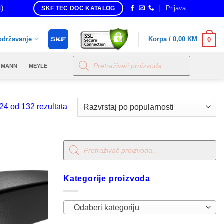
t)
Prijava
SKF TEC DOC KATALOG
održavanje
Korpa /
0,00
KM
0
Products
search
MANN
MEYLE
Sorted
24 od 132 rezultata
by
popularity
Products
search
Kategorije proizvoda
Odaberi kategoriju