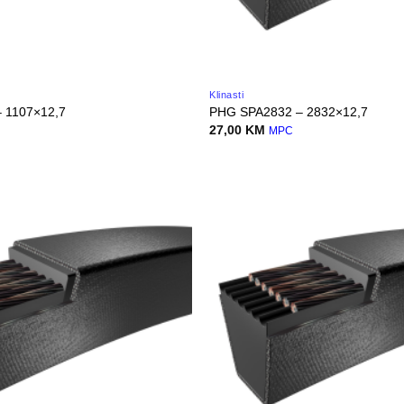
Klinasti
 1107×12,7
PHG SPA2832 – 2832×12,7
27,00
KM
MPC