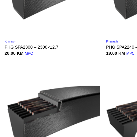
Klinasti
Klinasti
PHG SPA2300 – 2300×12,7
PHG SPA2240 –
20,00
KM
19,00
KM
MPC
MPC