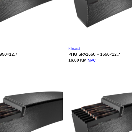
Klinasti
950×12,7
PHG SPA1650 – 1650×12,7
16,00
KM
MPC