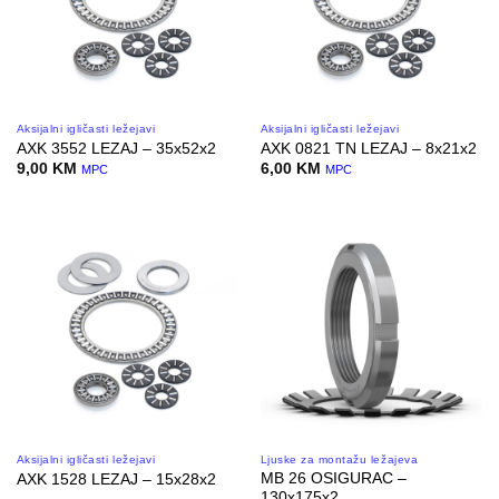
Aksijalni igličasti ležejavi
Aksijalni igličasti ležejavi
AXK 3552 LEZAJ – 35x52x2
AXK 0821 TN LEZAJ – 8x21x2
9,00
KM
6,00
KM
MPC
MPC
Aksijalni igličasti ležejavi
Ljuske za montažu ležajeva
MB 26 OSIGURAC –
AXK 1528 LEZAJ – 15x28x2
130x175x2