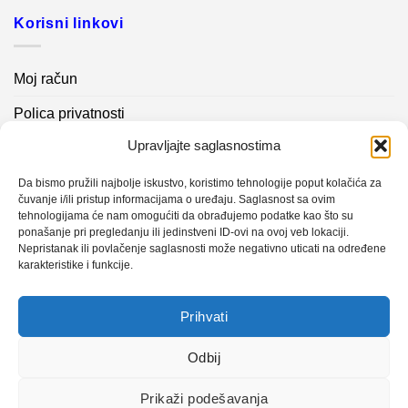
Korisni linkovi
Moj račun
Polica privatnosti
Upravljajte saglasnostima
Akcijski proizvodi
Kontakt info
Da bismo pružili najbolje iskustvo, koristimo tehnologije poput kolačića za
čuvanje i/ili pristup informacijama o uređaju. Saglasnost sa ovim
tehnologijama će nam omogućiti da obrađujemo podatke kao što su
Novosti
ponašanje pri pregledanju ili jedinstveni ID-ovi na ovoj veb lokaciji.
Nepristanak ili povlačenje saglasnosti može negativno uticati na određene
karakteristike i funkcije.
Sistem mjerenja vibracija – TURBO BLOWER
Prihvati
Sistem mjerenja vibracija – papir mašina 4
Certificirani partner za održavanje
Odbij
Prikaži podešavanja