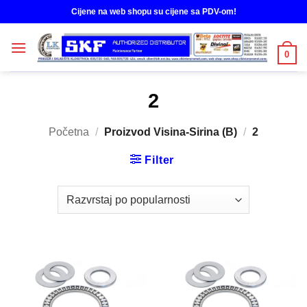
Skip
Cijene na web shopu su cijene sa PDV-om!
to
content
0
2
Početna
/
Proizvod Visina-Sirina (B)
/
2
Filter