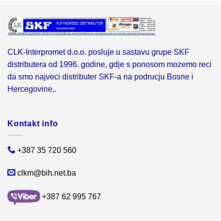
CLK-Interpromet d.o.o. posluje u sastavu grupe SKF
distributera od 1996. godine, gdje s ponosom mozemo reci
da smo najveci distributer SKF-a na podrucju Bosne i
Hercegovine,.
Kontakt info
+387 35 720 560
clkm@bih.net.ba
+387 62 995 767