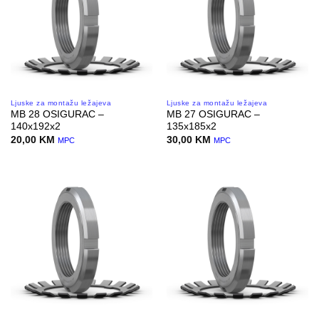
Ljuske za montažu ležajeva
Ljuske za montažu ležajeva
MB 28 OSIGURAC –
MB 27 OSIGURAC –
140x192x2
135x185x2
20,00
KM
30,00
KM
MPC
MPC