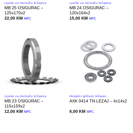
Ljuske za montažu ležajeva
Ljuske za montažu ležajeva
MB 25 OSIGURAC –
MB 24 OSIGURAC –
125x170x2
120x164x2
22,00
KM
15,00
KM
MPC
MPC
Ljuske za montažu ležajeva
Aksijalni igličasti ležejavi
MB 23 OSIGURAC –
AXK 0414 TN LEZAJ – 4x14x2
115x159x2
12,00
KM
6,00
KM
MPC
MPC