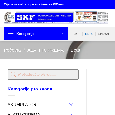
Skip
B
Cijene na web shopu su cijene sa PDV-om!
to
content
Kategorije
SKF
BETA
SPIDAN
Početna
/
ALATI I OPREMA
/
Beta
Products
search
Kategorije proizvoda
AKUMULATORI
ALATI I OPREMA