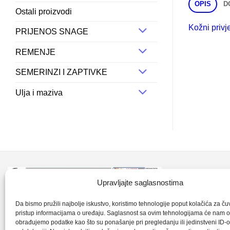
OPIS
D
Ostali proizvodi
Kožni privj
PRIJENOS SNAGE
REMENJE
SEMERINZI I ZAPTIVKE
Ulja i maziva
Kontakt inf
Upravljajte saglasnostima
+387 35 7
CLK-Interpromet d.o.o. posluje u sastavu
Da bismo pružili najbolje iskustvo, koristimo tehnologije poput kolačića za čuva
pristup informacijama o uređaju. Saglasnost sa ovim tehnologijama će nam 
grupe SKF distributera od 1996. godine,
obrađujemo podatke kao što su ponašanje pri pregledanju ili jedinstveni ID-o
clkm@bih.
gdje s ponosom mozemo reci da smo