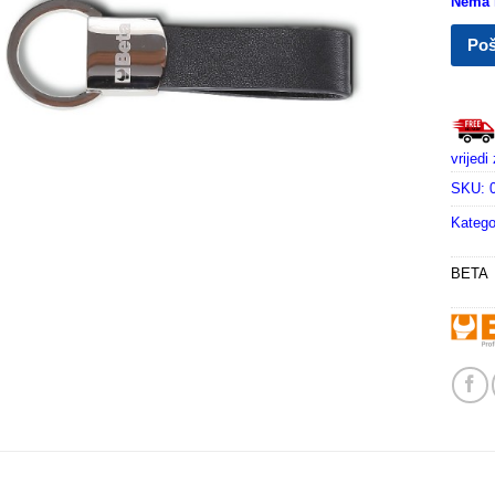
Nema n
Poš
vrijed
SKU:
Katego
BETA