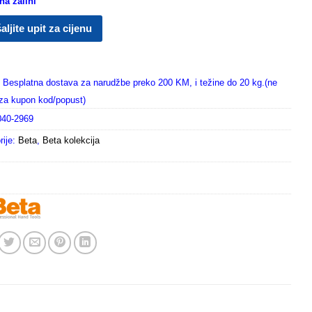
a zalihi
aljite upit za cijenu
Besplatna dostava za narudžbe preko 200 KM, i težine do 20 kg.(ne
i za kupon kod/popust)
040-2969
rije:
Beta
,
Beta kolekcija