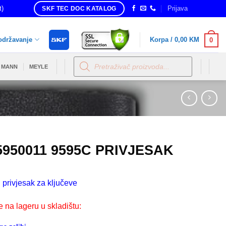
t)
Prijava
SKF TEC DOC KATALOG
održavanje
Korpa /
0,00
KM
0
Products
search
MANN
MEYLE
5950011 9595C PRIVJESAK
 privjesak za ključeve
e na lageru u skladištu: