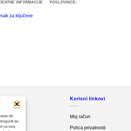
ODATNE INFORMACIJE
POSLOVNICE:
esak za ključeve
o
Korisni linkovi
20 560
Moj račun
nje i/ili
omogućiti da
vi na ovoj
Polica privatnosti
net.ba