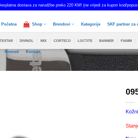
esplatna dostava za narudžbe preko 220 KM! (ne vrijedi za kupon kod/popus
Početna
Shop
Brendovi
Kategorije
SKF partner za 
TEXTAR
DIVINOL
WIX
CORTECO
LOCTITE
BANNER
FIAMM
Novosti
Kontakt
09
Kožni
Stanj