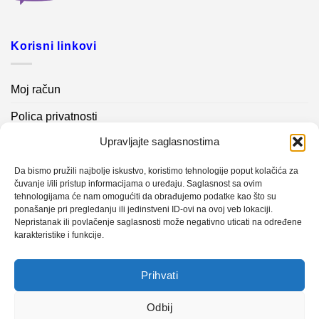
Korisni linkovi
Moj račun
Polica privatnosti
Upravljajte saglasnostima
Akcijski proizvodi
Kontakt info
Da bismo pružili najbolje iskustvo, koristimo tehnologije poput kolačića za
čuvanje i/ili pristup informacijama o uređaju. Saglasnost sa ovim
tehnologijama će nam omogućiti da obrađujemo podatke kao što su
Novosti
ponašanje pri pregledanju ili jedinstveni ID-ovi na ovoj veb lokaciji.
Nepristanak ili povlačenje saglasnosti može negativno uticati na određene
karakteristike i funkcije.
Sistem mjerenja vibracija – TURBO BLOWER
Prihvati
Sistem mjerenja vibracija – papir mašina 4
Certificirani partner za održavanje
Odbij