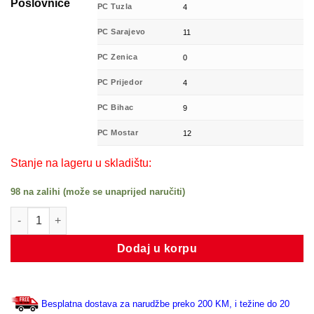
Poslovnice
PC Tuzla
4
PC Sarajevo
11
PC Zenica
0
PC Prijedor
4
PC Bihac
9
PC Mostar
12
Stanje na lageru u skladištu:
98 na zalihi (može se unaprijed naručiti)
CR 25X50X10 HMSA10 RG količina
Dodaj u korpu
Besplatna dostava za narudžbe preko 200 KM, i težine do 20