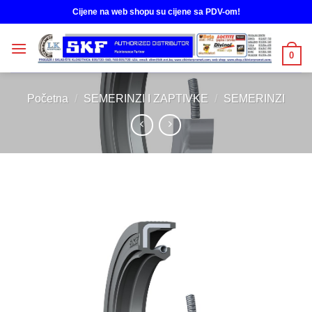
Skip
Cijene na web shopu su cijene sa PDV-om!
to
content
0
Početna
/
SEMERINZI I ZAPTIVKE
/
SEMERINZI