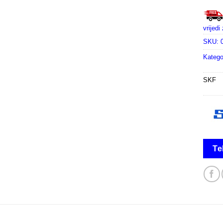
vrijed
SKU:
Katego
SKF
Te