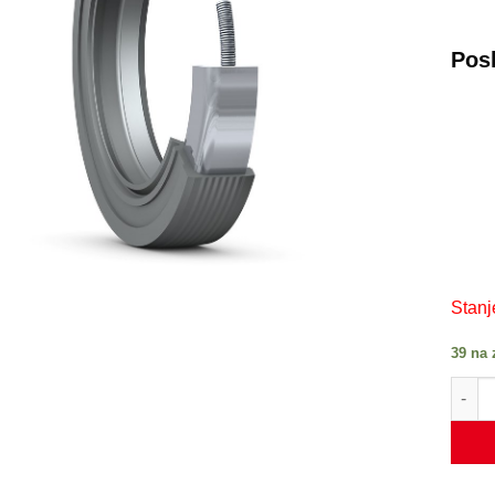
Pos
Stanj
39 na 
CR 55