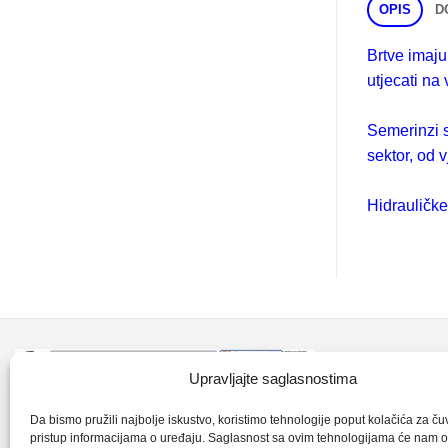
OPIS
D
Brtve imaj
utjecati na
Semerinzi s
sektor, od 
Hidrauličke
Kontakt inf
Upravljajte saglasnostima
+387 35 7
CLK-Interpromet d.o.o. posluje u sastavu
Da bismo pružili najbolje iskustvo, koristimo tehnologije poput kolačića za čuva
pristup informacijama o uređaju. Saglasnost sa ovim tehnologijama će nam 
grupe SKF distributera od 1996. godine,