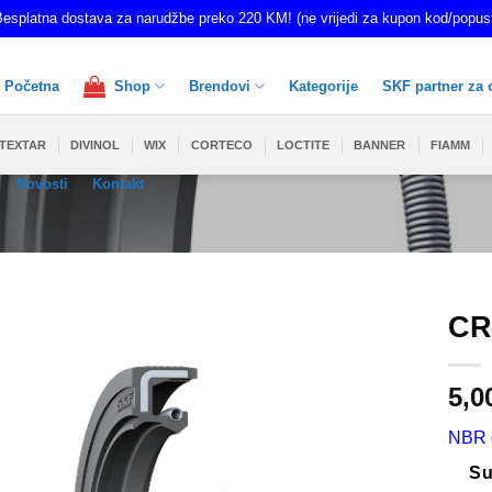
esplatna dostava za narudžbe preko 220 KM! (ne vrijedi za kupon kod/popus
Početna
Shop
Brendovi
Kategorije
SKF partner za 
TEXTAR
DIVINOL
WIX
CORTECO
LOCTITE
BANNER
FIAMM
Novosti
Kontakt
CR
5,0
NBR 
Su