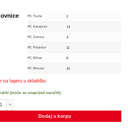
lovnice
PC Tuzla
2
PC Sarajevo
13
PC Zenica
4
PC Prijedor
11
PC Bihac
8
PC Mostar
10
e na lageru u skladištu:
zalihi (može se unaprijed naručiti)
X72X8 HMSA10 RG količina
Dodaj u korpu