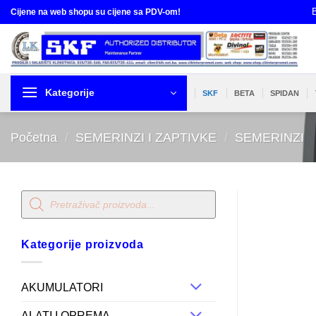
Skip
B
Cijene na web shopu su cijene sa PDV-om!
to
content
Kategorije
SKF
BETA
SPIDAN
Početna
/
SEMERINZI I ZAPTIVKE
/
SEMERINZI
Products
search
Kategorije proizvoda
AKUMULATORI
ALATI I OPREMA