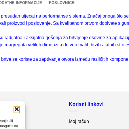
ODATNE INFORMACIJE
POSLOVNICE:
u presudan utjecaj na performanse sistema. Značaj onoga što
 vaš proizvod i poslovanje. Sa kvalitetnom brtvom dobivate sigu
u radijalna i aksijalna rješenja za brtvljenje osovine za aplikac
vjetroagregata velikih dimenzija do vrlo malih brzih alatnih stroje
 brtve se koriste za zaptivanje otvora između različitih kompone
o
Korisni linkovi
20 560
Moj račun
nje i/ili
omogućiti da