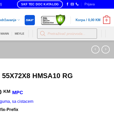
t)
Prijava
SKF TEC DOC KATALOG
održavanje
Korpa /
0,00
KM
0
Products
search
MANN
MEYLE
 55X72X8 HMSA10 RG
0
KM
MPC
guma, sa cistacem
fix-Prefix