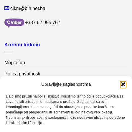
clkm@bih.net.ba
+387 62 995 767
Korisni linkovi
Moj račun
Polica privatnosti
Upravljajte saglasnostima
Akcijski proizvodi
Kontakt info
Da bismo pružili najbolje iskustvo, koristimo tehnologije poput kolačića za
čuvanje i/ili pristup informacijama o uređaju. Saglasnost sa ovim
tehnologijama će nam omogućiti da obrađujemo podatke kao što su
Novosti
ponašanje pri pregledanju ili jedinstveni ID-ovi na ovoj veb lokaciji.
Nepristanak ili povlačenje saglasnosti može negativno uticati na određene
karakteristike i funkcije.
Sistem mjerenja vibracija – TURBO BLOWER