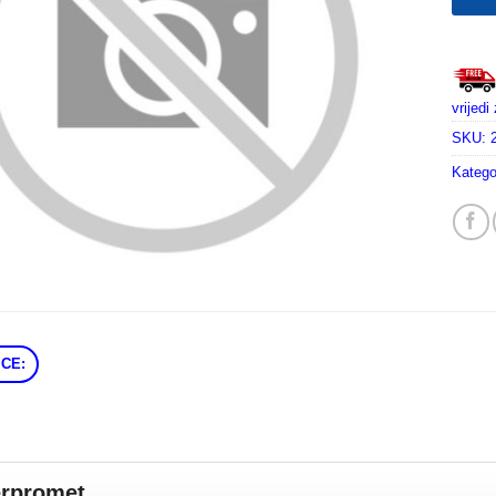
vrijed
SKU:
Katego
CE:
erpromet