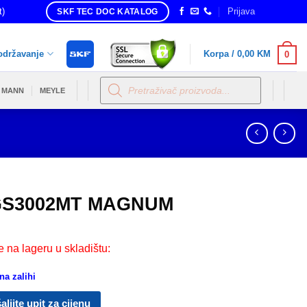
t)
Prijava
SKF TEC DOC KATALOG
održavanje
Korpa /
0,00
KM
0
Products
search
MANN
MEYLE
S3002MT MAGNUM
e na lageru u skladištu:
a zalihi
aljite upit za cijenu