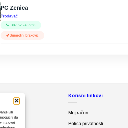
PC Zenica
Prodavač
+387 62 243 958
Sumedin Ibraković
o
Korisni linkovi
20 560
Moj račun
nje i/ili
omogućiti da
vi na ovoj
Polica privatnosti
net.ba
a određene