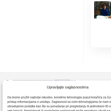
Kontakt inf
Upravljajte saglasnostima
+387 35 7
CLK-Interpromet d.o.o. posluje u sastavu
Da bismo pružili najbolje iskustvo, koristimo tehnologije poput kolačića za čuva
pristup informacijama o uređaju. Saglasnost sa ovim tehnologijama će nam 
grupe SKF distributera od 1996. godine,
obrađujemo podatke kao što su ponašanje pri pregledanju ili jedinstveni ID-o
clkm@bih.
gdje s ponosom mozemo reci da smo
veb lokaciji. Nepristanak ili povlačenje saglasnosti može negativno uticati n