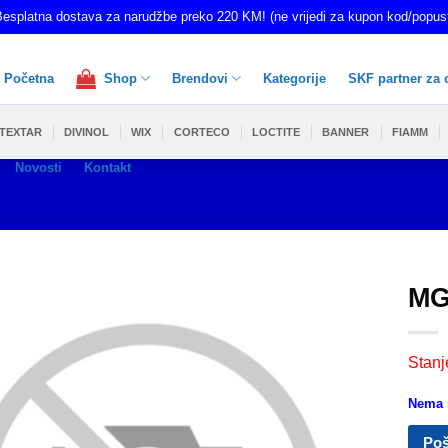
esplatna dostava za narudžbe preko 220 KM! (ne vrijedi za kupon kod/popus
Početna
Shop
Brendovi
Kategorije
SKF partner za 
TEXTAR
DIVINOL
WIX
CORTECO
LOCTITE
BANNER
FIAMM
Novosti
Kontakt
MG
Stanj
Nema n
Poš