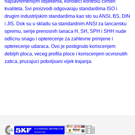
najsavremenijim objektima, koristeci kontrolu cvrstih
kvaliteta. Svi proizvodi odgovaraju standardima ISO i
drugim industrijskim standardima kao sto su ANSI, BS, DIN
i JIS. Dok su u skladu sa standardnim ANSI za lancansku
opremu, serije prenosnih lanaca H, SH, SPH i SHH nude
odlicnu snagu i opterecenje za zahtevne primjene i
opterecenje udaraca. Ovo je postignuto koriscenjem
debljih ploca, veceg profila ploce i koriscenjem ocvrsnutih
zatica, pruzajuci poboljsani vijek trajanja.