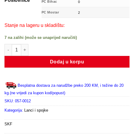
Poslovnice
PC Bihac
0
PC Mostar
2
Stanje na lageru u skladištu:
7 na zalihi (može se unaprijed naručiti)
PHC 2050-C/L količina
Dodaj u korpu
Besplatna dostava za narudžbe preko 200 KM, i težine do 20
kg.(ne vrijedi za kupon kod/popust)
SKU:
057-0012
Kategorija:
Lanci i spojke
SKF