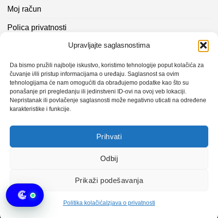
Moj račun
Polica privatnosti
Upravljajte saglasnostima
Akcijski proizvodi
Kontakt info
Da bismo pružili najbolje iskustvo, koristimo tehnologije poput kolačića za
čuvanje i/ili pristup informacijama o uređaju. Saglasnost sa ovim
tehnologijama će nam omogućiti da obrađujemo podatke kao što su
Novosti
ponašanje pri pregledanju ili jedinstveni ID-ovi na ovoj veb lokaciji.
Nepristanak ili povlačenje saglasnosti može negativno uticati na određene
karakteristike i funkcije.
Sistem mjerenja vibracija – TURBO BLOWER
Prihvati
Sistem mjerenja vibracija – papir mašina 4
Certificirani partner za održavanje
Odbij
Prikaži podešavanja
Design with ♥ by
Laufer
Politika kolačića
Izjava o privatnosti
Copyright 2026 © CLK Interpromet