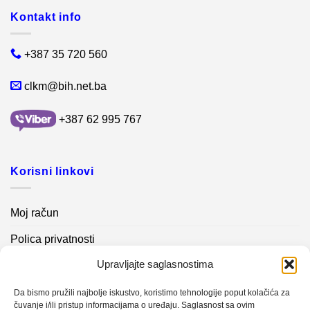
Kontakt info
+387 35 720 560
clkm@bih.net.ba
+387 62 995 767
Korisni linkovi
Moj račun
Polica privatnosti
Upravljajte saglasnostima
Akcijski proizvodi
Kontakt info
Da bismo pružili najbolje iskustvo, koristimo tehnologije poput kolačića za
čuvanje i/ili pristup informacijama o uređaju. Saglasnost sa ovim