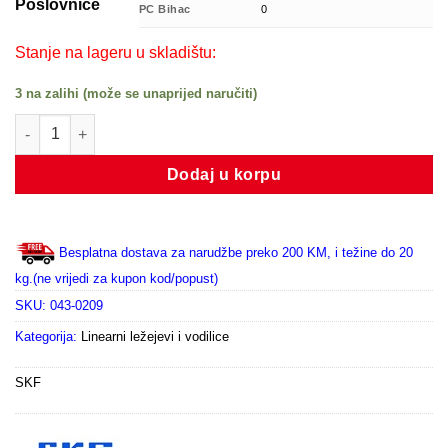
Poslovnice
PC Bihac
0
Stanje na lageru u skladištu:
3 na zalihi (može se unaprijed naručiti)
TBR 25 UU KUCISTE SA LINEARNIM LEŽAJEM količina
Dodaj u korpu
Besplatna dostava za narudžbe preko 200 KM, i težine do 20
kg.(ne vrijedi za kupon kod/popust)
SKU:
043-0209
Kategorija:
Linearni ležejevi i vodilice
SKF