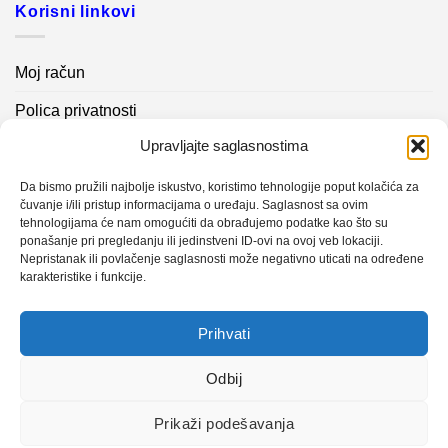
Korisni linkovi
Moj račun
Polica privatnosti
Upravljajte saglasnostima
Akcijski proizvodi
Kontakt info
Da bismo pružili najbolje iskustvo, koristimo tehnologije poput kolačića za
čuvanje i/ili pristup informacijama o uređaju. Saglasnost sa ovim
tehnologijama će nam omogućiti da obrađujemo podatke kao što su
Novosti
ponašanje pri pregledanju ili jedinstveni ID-ovi na ovoj veb lokaciji.
Nepristanak ili povlačenje saglasnosti može negativno uticati na određene
karakteristike i funkcije.
Sistem mjerenja vibracija – TURBO BLOWER
Prihvati
Sistem mjerenja vibracija – papir mašina 4
Certificirani partner za održavanje
Odbij
Prikaži podešavanja