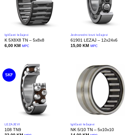
Igličasti ležajevi
Jednoredni kruti ležajevi
K 5X8X8 TN – 5x8x8
61901 LEZAJ – 12x24x6
6,00
KM
15,00
KM
MPC
MPC
SKF
LEŽAJEVI
Igličasti ležajevi
108 TN9
NK 5/10 TN – 5x10x10