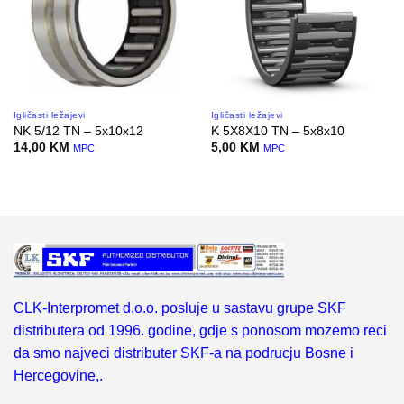
Igličasti ležajevi
Igličasti ležajevi
NK 5/12 TN – 5x10x12
K 5X8X10 TN – 5x8x10
14,00
KM
5,00
KM
MPC
MPC
CLK-Interpromet d.o.o. posluje u sastavu grupe SKF
distributera od 1996. godine, gdje s ponosom mozemo reci
da smo najveci distributer SKF-a na podrucju Bosne i
Hercegovine,.