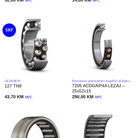
32,00
KM
14,00
KM
MPC
MPC
SKF
LEŽAJEVI
Precizioni jednoredni kuglični ležajevi sa kosim dodirom
7205 ACDGA/P4A LEZAJ –
127 TN9
25x52x15
43,70
KM
290,00
KM
MPC
MPC