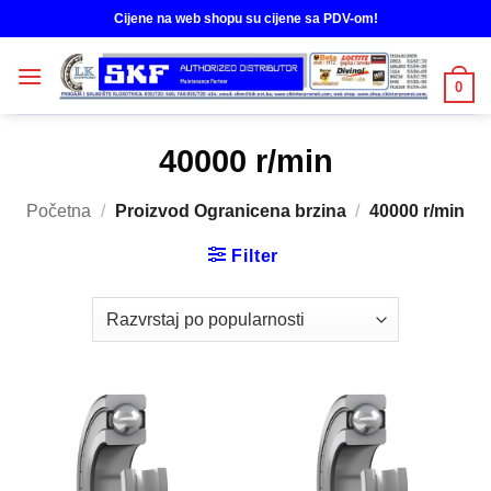
Skip
Cijene na web shopu su cijene sa PDV-om!
to
content
0
40000 r/min
Početna
/
Proizvod Ogranicena brzina
/
40000 r/min
Filter