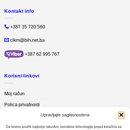
Kontakt info
+387 35 720 560
clkm@bih.net.ba
+387 62 995 767
Korisni linkovi
Moj račun
Polica privatnosti
Upravljajte saglasnostima
Akcijski proizvodi
Kontakt info
Da bismo pružili najbolje iskustvo, koristimo tehnologije poput kolačića za