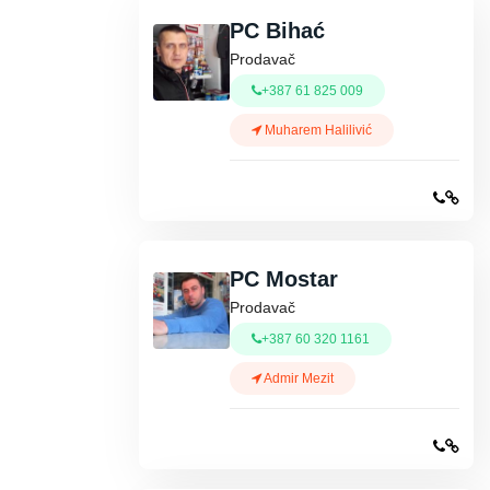
PC Bihać
Prodavač
+387 61 825 009
Muharem Halilivić
PC Mostar
Prodavač
+387 60 320 1161
Admir Mezit