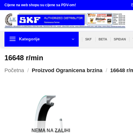
Skip
B
Cijene na web shopu su cijene sa PDV-om!
to
content
Kategorije
SKF
BETA
SPIDAN
16648 r/min
Početna
/
Proizvod Ogranicena brzina
/
16648 r/
NEMA NA ZALIHI