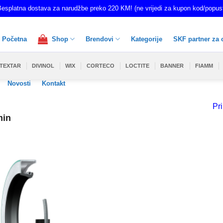
esplatna dostava za narudžbe preko 220 KM! (ne vrijedi za kupon kod/popus
Početna
Shop
Brendovi
Kategorije
SKF partner za 
TEXTAR
DIVINOL
WIX
CORTECO
LOCTITE
BANNER
FIAMM
Novosti
Kontakt
Pri
min