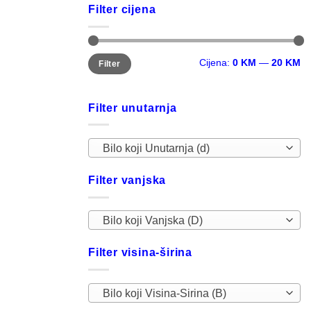
Filter cijena
Minimalna
Maksimalna
Cijena:
0 KM
—
20 KM
Filter
cijena
cijena
Filter unutarnja
Bilo koji Unutarnja (d)
Filter vanjska
Bilo koji Vanjska (D)
Filter visina-širina
Bilo koji Visina-Sirina (B)