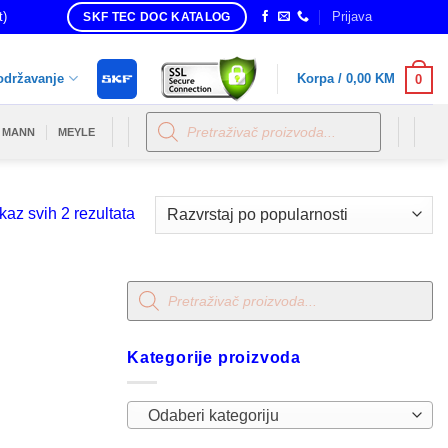
t)
Prijava
SKF TEC DOC KATALOG
održavanje
Korpa /
0,00
KM
0
Products
search
MANN
MEYLE
Sorted
kaz svih 2 rezultata
by
popularity
Products
search
Kategorije proizvoda
Odaberi kategoriju