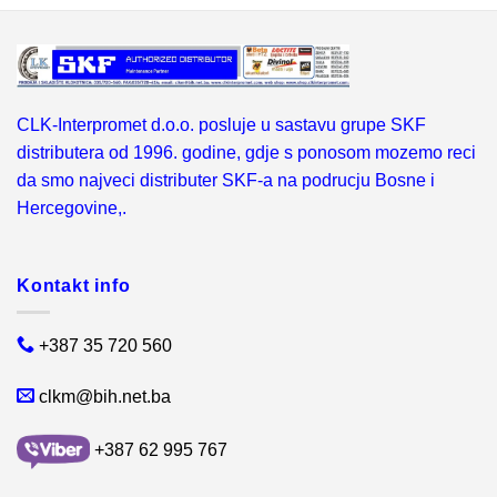
CLK-Interpromet d.o.o. posluje u sastavu grupe SKF
distributera od 1996. godine, gdje s ponosom mozemo reci
da smo najveci distributer SKF-a na podrucju Bosne i
Hercegovine,.
Kontakt info
+387 35 720 560
clkm@bih.net.ba
+387 62 995 767