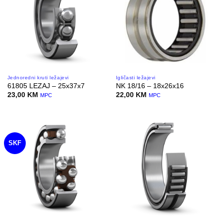
Jednoredni kruti ležajevi
Igličasti ležajevi
61805 LEZAJ – 25x37x7
NK 18/16 – 18x26x16
23,00
KM
22,00
KM
MPC
MPC
SKF