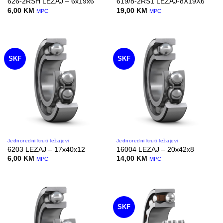
626-2RSH LEZAJ – 6x19x6
619/8-2RS1 LEZAJ-8X19X6
6,00
KM
19,00
KM
MPC
MPC
SKF
SKF
Jednoredni kruti ležajevi
Jednoredni kruti ležajevi
6203 LEZAJ – 17x40x12
16004 LEZAJ – 20x42x8
6,00
KM
14,00
KM
MPC
MPC
SKF