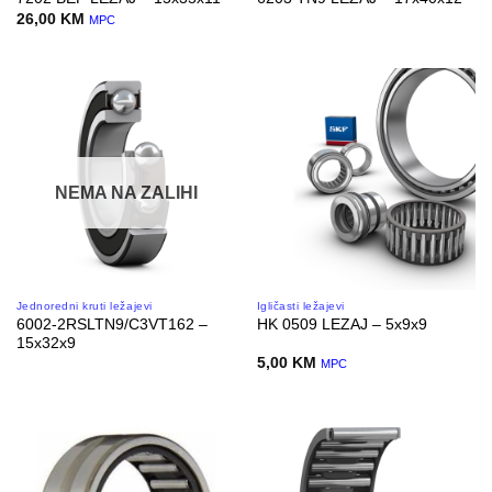
26,00
KM
MPC
NEMA NA ZALIHI
Jednoredni kruti ležajevi
Igličasti ležajevi
6002-2RSLTN9/C3VT162 –
HK 0509 LEZAJ – 5x9x9
15x32x9
5,00
KM
MPC