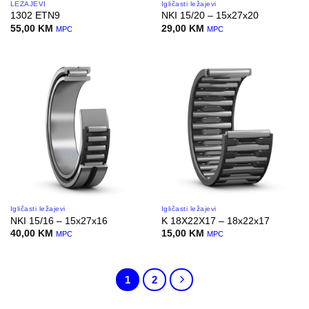
LEŽAJEVI
Igličasti ležajevi
1302 ETN9
NKI 15/20 – 15x27x20
55,00
KM
29,00
KM
MPC
MPC
Igličasti ležajevi
Igličasti ležajevi
NKI 15/16 – 15x27x16
K 18X22X17 – 18x22x17
40,00
KM
15,00
KM
MPC
MPC
1
2