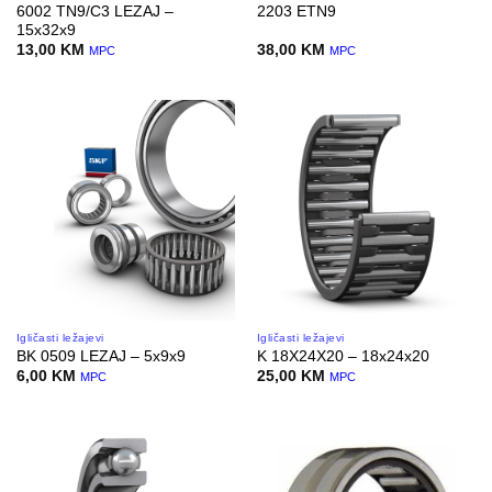
6002 TN9/C3 LEZAJ –
2203 ETN9
15x32x9
13,00
KM
38,00
KM
MPC
MPC
Igličasti ležajevi
Igličasti ležajevi
BK 0509 LEZAJ – 5x9x9
K 18X24X20 – 18x24x20
6,00
KM
25,00
KM
MPC
MPC