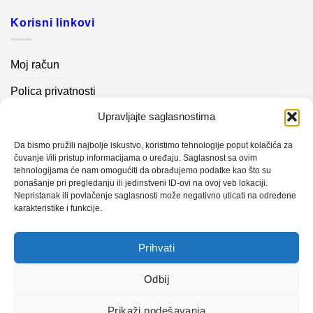
Korisni linkovi
Moj račun
Polica privatnosti
Upravljajte saglasnostima
Akcijski proizvodi
Kontakt info
Da bismo pružili najbolje iskustvo, koristimo tehnologije poput kolačića za
čuvanje i/ili pristup informacijama o uređaju. Saglasnost sa ovim
tehnologijama će nam omogućiti da obrađujemo podatke kao što su
Novosti
ponašanje pri pregledanju ili jedinstveni ID-ovi na ovoj veb lokaciji.
Nepristanak ili povlačenje saglasnosti može negativno uticati na određene
karakteristike i funkcije.
Sistem mjerenja vibracija – TURBO BLOWER
Prihvati
Sistem mjerenja vibracija – papir mašina 4
Certificirani partner za održavanje
Odbij
Prikaži podešavanja