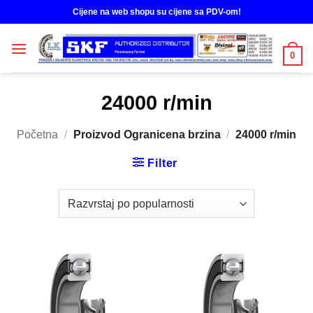
Skip
Cijene na web shopu su cijene sa PDV-om!
to
content
0
24000 r/min
Početna
/
Proizvod Ogranicena brzina
/
24000 r/min
Filter