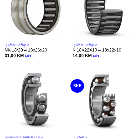
Igličasti ležajevi
Igličasti ležajevi
NK 18/20 – 18x26x20
K 18X22X10 – 18x22x10
31,00
KM
14,00
KM
MPC
MPC
SKF
Jednoredni kruti ležajevi
LEŽAJEVI