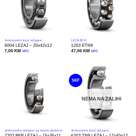
Jednoredni kruti ležajevi
LEŽAJEVI
6004 LEZAJ – 20x42x12
1203 ETN9
7,00
KM
47,00
KM
MPC
MPC
SKF
NEMA NA ZALIHI
Jednoredni ležajevi sa kosim dodirom
Jednoredni kruti ležajevi
7202 BEP LEZAJ – 15x35x11
6203 TN9 LEZAJ – 17x40x12