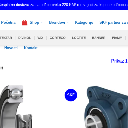
esplatna dostava za narudžbe preko 220 KM! (ne vrijedi za kupon kod/popus
Početna
Shop
Brendovi
Kategorije
SKF partner za 
TEXTAR
DIVINOL
WIX
CORTECO
LOCTITE
BANNER
FIAMM
Novosti
Kontakt
Prikaz 1
in
SKF