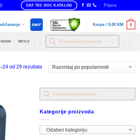
t)
Prijava
SKF TEC DOC KATALOG
održavanje
Korpa /
0,00
KM
0
Products
search
MANN
MEYLE
Sorted
–24 od 29 rezultata
by
popularity
Products
search
Kategorije proizvoda
Odaberi kategoriju