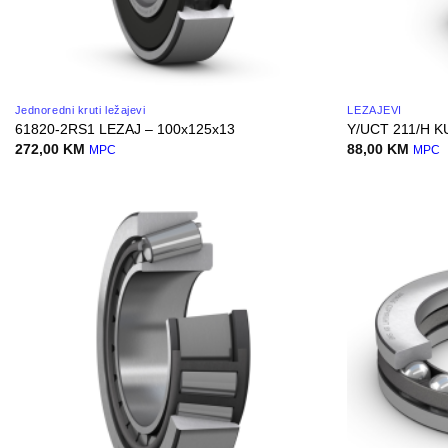
Jednoredni kruti ležajevi
LEŽAJEVI
61820-2RS1 LEZAJ – 100x125x13
Y/UCT 211/H 
272,00
KM
88,00
KM
MPC
MPC