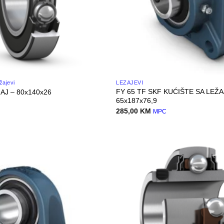
žajevi
LEŽAJEVI
FY 65 TF SKF KUĆIŠTE SA LEŽ
AJ – 80x140x26
65x187x76,9
285,00
KM
C
MPC