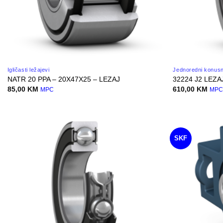
Igličasti ležajevi
Jednoredni konusno
NATR 20 PPA – 20X47X25 – LEZAJ
32224 J2 LEZA
85,00
KM
610,00
KM
MPC
MP
SKF