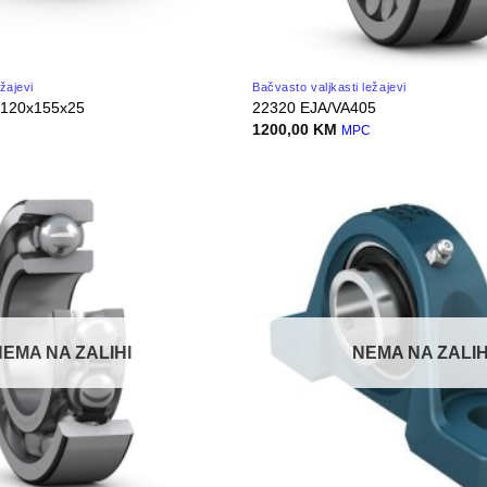
ežajevi
Bačvasto valjkasti ležajevi
 120x155x25
22320 EJA/VA405
1200,00
KM
C
MPC
NEMA NA ZALIHI
NEMA NA ZALIH