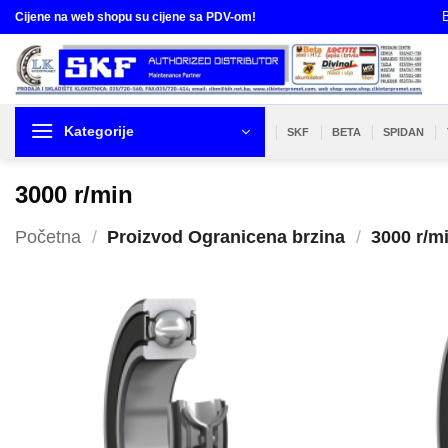
Skip
B
Cijene na web shopu su cijene sa PDV-om!
to
content
Kategorije
SKF
BETA
SPIDAN
3000 r/min
Početna
/
Proizvod Ogranicena brzina
/
3000 r/m