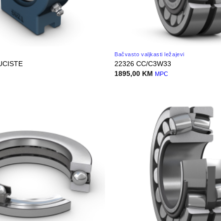
Bačvasto valjkasti ležajevi
KUCISTE
22326 CC/C3W33
1895,00
KM
MPC