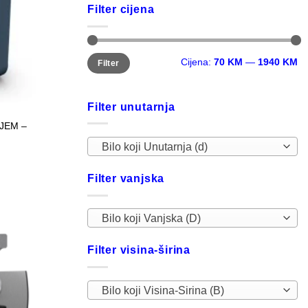
Filter cijena
Minimalna
Maksimalna
Cijena:
70 KM
—
1940 KM
Filter
cijena
cijena
Filter unutarnja
AJEM –
Bilo koji Unutarnja (d)
Filter vanjska
Bilo koji Vanjska (D)
Filter visina-širina
Bilo koji Visina-Sirina (B)