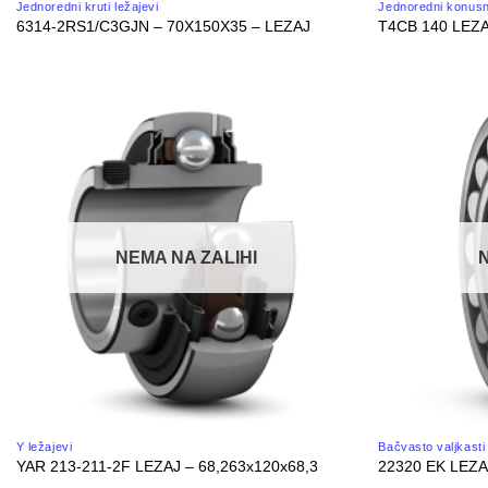
Jednoredni kruti ležajevi
Jednoredni konusno
6314-2RS1/C3GJN – 70X150X35 – LEZAJ
T4CB 140 LEZA
NEMA NA ZALIHI
Y ležajevi
Bačvasto valjkasti 
YAR 213-211-2F LEZAJ – 68,263x120x68,3
22320 EK LEZA