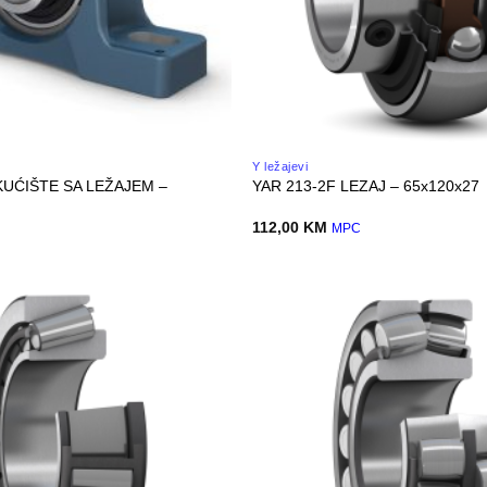
Y ležajevi
KUĆIŠTE SA LEŽAJEM –
YAR 213-2F LEZAJ – 65x120x27
112,00
KM
C
MPC