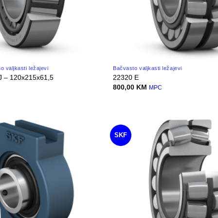
 valjkasti ležajevi
Bačvasto valjkasti ležajevi
J – 120x215x61,5
22320 E
800,00
KM
C
MPC
SKF