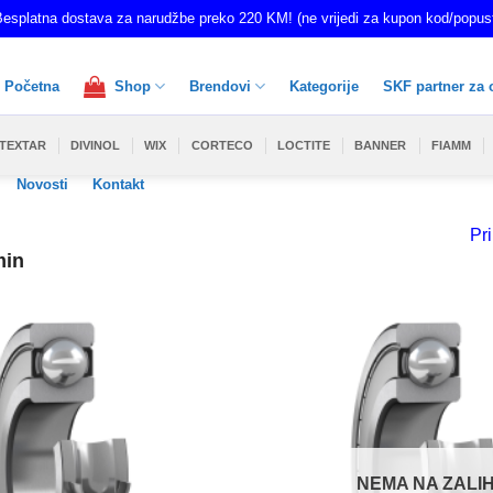
esplatna dostava za narudžbe preko 220 KM! (ne vrijedi za kupon kod/popus
Početna
Shop
Brendovi
Kategorije
SKF partner za 
TEXTAR
DIVINOL
WIX
CORTECO
LOCTITE
BANNER
FIAMM
Novosti
Kontakt
Pri
min
NEMA NA ZALIH