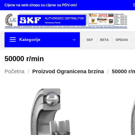
Skip
B
Cijene na web shopu su cijene sa PDV-om!
to
content
Kategorije
SKF
BETA
SPIDAN
50000 r/min
Početna
/
Proizvod Ogranicena brzina
/
50000 r/