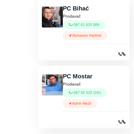
PC Bihać
Prodavač
+387 61 825 009
Muharem Halilivić
PC Mostar
Prodavač
+387 60 320 1161
Admir Mezit