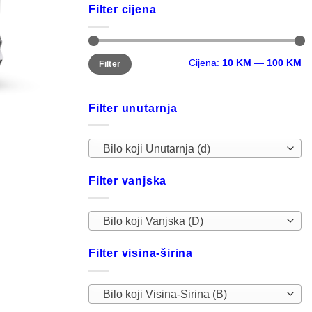
Filter cijena
Minimalna
Maksimalna
Cijena:
10 KM
—
100 KM
Filter
cijena
cijena
Filter unutarnja
Bilo koji Unutarnja (d)
Filter vanjska
Bilo koji Vanjska (D)
Filter visina-širina
Bilo koji Visina-Sirina (B)