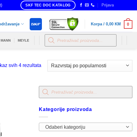
t)
Prijava
SKF TEC DOC KATALOG
održavanje
Korpa /
0,00
KM
0
Products
search
MANN
MEYLE
Sorted
kaz svih 4 rezultata
by
popularity
Products
search
Kategorije proizvoda
Odaberi kategoriju
I