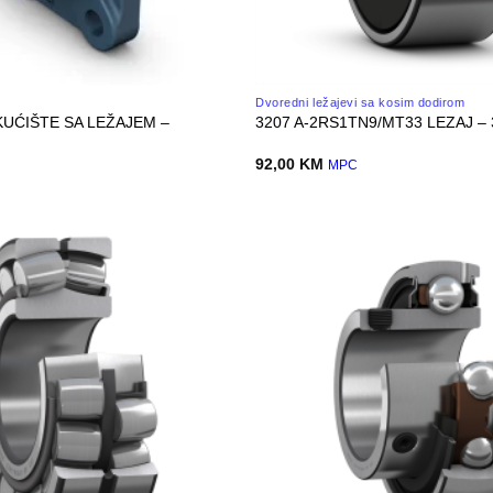
Dvoredni ležajevi sa kosim dodirom
KUĆIŠTE SA LEŽAJEM –
3207 A-2RS1TN9/MT33 LEZAJ – 
92,00
KM
MPC