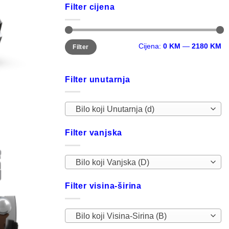
Filter cijena
Minimalna
Maksimalna
Cijena:
0 KM
—
2180 KM
Filter
cijena
cijena
Filter unutarnja
Bilo koji Unutarnja (d)
Filter vanjska
Bilo koji Vanjska (D)
Filter visina-širina
Bilo koji Visina-Sirina (B)