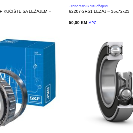
Jednoredni kruti ležajevi
KF KUĆIŠTE SA LEŽAJEM –
62207-2RS1 LEZAJ – 35x72x23
50,00
KM
MPC