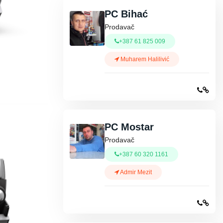
PC Bihać
Prodavač
+387 61 825 009
Muharem Halilivić
PC Mostar
Prodavač
+387 60 320 1161
Admir Mezit