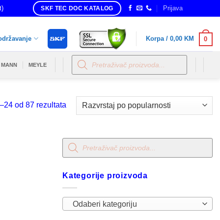
t)
Prijava
SKF TEC DOC KATALOG
održavanje
Korpa /
0,00
KM
0
Products
search
MANN
MEYLE
Sorted
–24 od 87 rezultata
by
popularity
Products
search
Kategorije proizvoda
Odaberi kategoriju