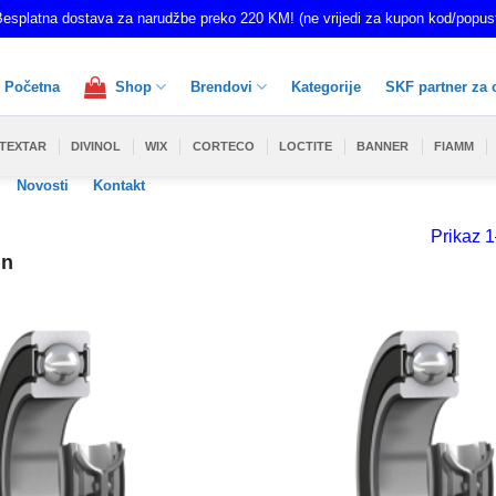
esplatna dostava za narudžbe preko 220 KM! (ne vrijedi za kupon kod/popus
Početna
Shop
Brendovi
Kategorije
SKF partner za 
TEXTAR
DIVINOL
WIX
CORTECO
LOCTITE
BANNER
FIAMM
Novosti
Kontakt
Prikaz 1
in