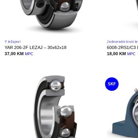
Y ležajevi
Jednoredni kruti le
YAR 206-2F LEZAJ – 30x62x18
6008-2RS1/C3 
37,00
KM
18,00
KM
MPC
MPC
SKF