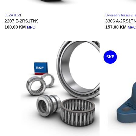
LEŽAJEVI
Dvoredni ležajevi
2207 E-2RS1TN9
3306 A-2RS1TN
100,00
KM
157,00
KM
MPC
MP
SKF