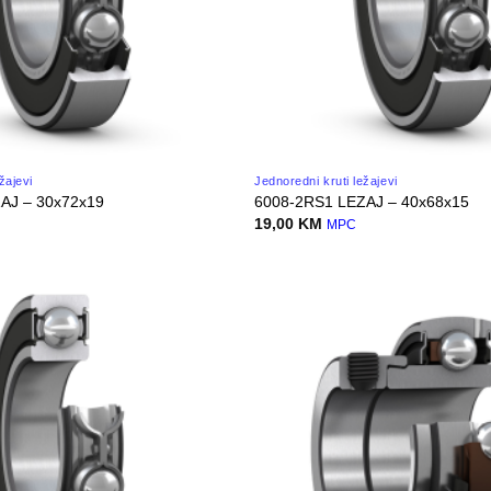
žajevi
Jednoredni kruti ležajevi
AJ – 30x72x19
6008-2RS1 LEZAJ – 40x68x15
19,00
KM
MPC