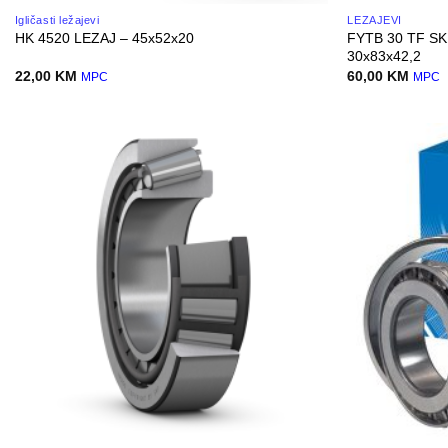
Igličasti ležajevi
LEŽAJEVI
FYTB 30 TF S
HK 4520 LEZAJ – 45x52x20
30x83x42,2
22,00
KM
60,00
KM
MPC
MPC