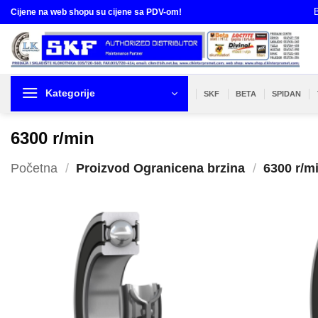
Skip
B
Cijene na web shopu su cijene sa PDV-om!
to
content
Kategorije
SKF
BETA
SPIDAN
6300 r/min
Početna
/
Proizvod Ogranicena brzina
/
6300 r/m