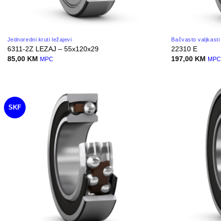
Jednoredni kruti ležajevi
Bačvasto valjkasti 
6311-2Z LEZAJ – 55x120x29
22310 E
85,00
KM
197,00
KM
MPC
MP
SKF