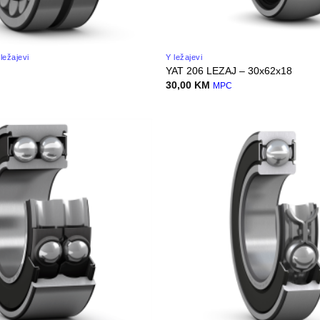
ležajevi
Y ležajevi
YAT 206 LEZAJ – 30x62x18
30,00
KM
C
MPC