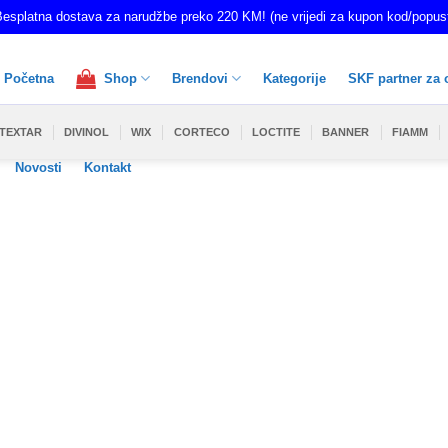
esplatna dostava za narudžbe preko 220 KM! (ne vrijedi za kupon kod/popus
Početna
Shop
Brendovi
Kategorije
SKF partner za 
TEXTAR
DIVINOL
WIX
CORTECO
LOCTITE
BANNER
FIAMM
Novosti
Kontakt