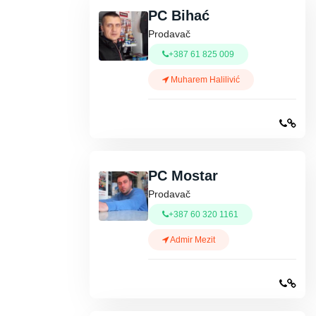
PC Bihać
Prodavač
+387 61 825 009
Muharem Halilivić
PC Mostar
Prodavač
+387 60 320 1161
Admir Mezit