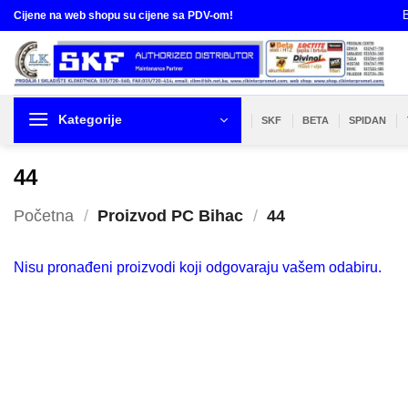
Skip
B
Cijene na web shopu su cijene sa PDV-om!
to
content
Kategorije
SKF
BETA
SPIDAN
44
Početna
/
Proizvod PC Bihac
/
44
Nisu pronađeni proizvodi koji odgovaraju vašem odabiru.