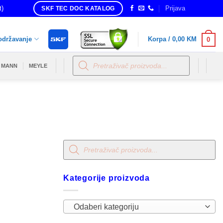
t)
Prijava
SKF TEC DOC KATALOG
održavanje
Korpa /
0,00
KM
0
Products
search
MANN
MEYLE
Products
search
Kategorije proizvoda
Odaberi kategoriju