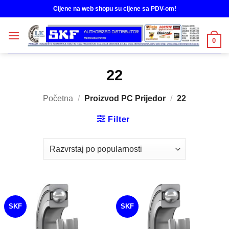
Skip
Cijene na web shopu su cijene sa PDV-om!
to
content
0
22
Početna
/
Proizvod PC Prijedor
/
22
Filter
SKF
SKF