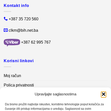
Kontakt info
+387 35 720 560
clkm@bih.net.ba
+387 62 995 767
Korisni linkovi
Moj račun
Polica privatnosti
Upravljajte saglasnostima
Akcijski proizvodi
Kontakt info
Da bismo pružili najbolje iskustvo, koristimo tehnologije poput kolačića za
čuvanje i/ili pristup informacijama o uređaju. Saglasnost sa ovim