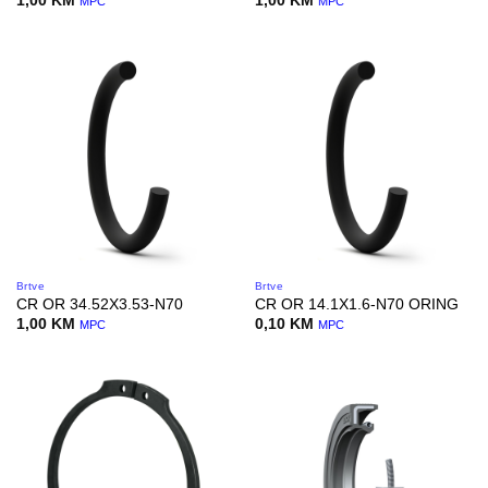
1,00
KM
1,00
KM
MPC
MPC
Brtve
Brtve
CR OR 34.52X3.53-N70
CR OR 14.1X1.6-N70 ORING
1,00
KM
0,10
KM
MPC
MPC