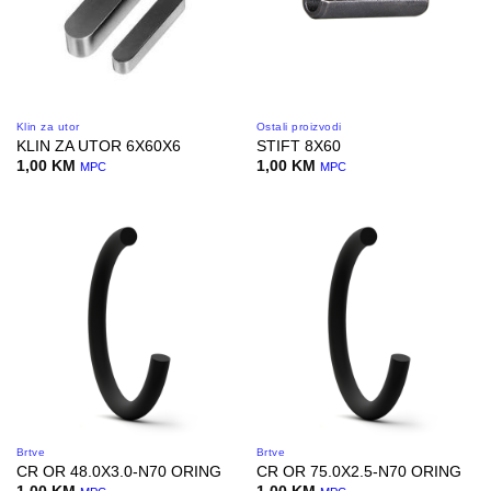
Klin za utor
Ostali proizvodi
KLIN ZA UTOR 6X60X6
STIFT 8X60
1,00
KM
1,00
KM
MPC
MPC
Brtve
Brtve
CR OR 48.0X3.0-N70 ORING
CR OR 75.0X2.5-N70 ORING