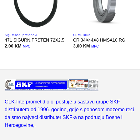
Sigurnosni prstenovi
SEMERINZI
471 SIGURN.PRSTEN 72X2,5
CR 34X44X8 HMSA10 RG
2,00
KM
3,00
KM
MPC
MPC
CLK-Interpromet d.o.o. posluje u sastavu grupe SKF
distributera od 1996. godine, gdje s ponosom mozemo reci
da smo najveci distributer SKF-a na podrucju Bosne i
Hercegovine,.