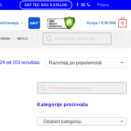
t)
Prijava
SKF TEC DOC KATALOG
održavanje
Korpa /
0,00
KM
0
Products
search
MANN
MEYLE
Sorted
24 od 101 rezultata
by
popularity
Products
search
Kategorije proizvoda
Odaberi kategoriju