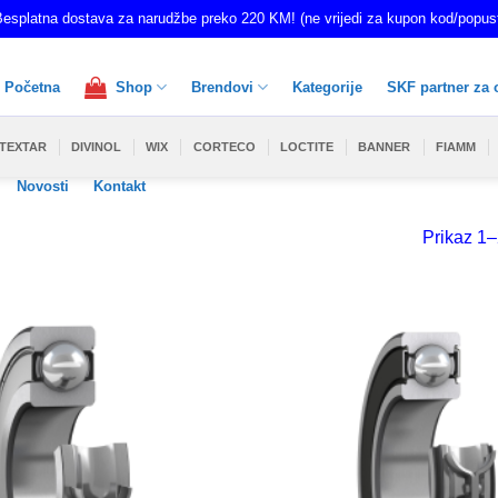
esplatna dostava za narudžbe preko 220 KM! (ne vrijedi za kupon kod/popus
Početna
Shop
Brendovi
Kategorije
SKF partner za 
TEXTAR
DIVINOL
WIX
CORTECO
LOCTITE
BANNER
FIAMM
Novosti
Kontakt
Prikaz 1–