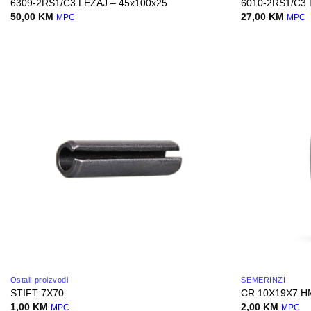
6309-2RS1/C3 LEZAJ – 45x100x25
6010-2RS1/C3 
50,00
KM
27,00
KM
MPC
MPC
Ostali proizvodi
SEMERINZI
STIFT 7X70
CR 10X19X7 H
1,00
KM
2,00
KM
MPC
MPC