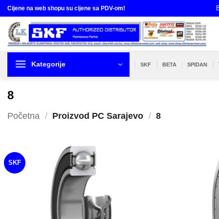
Skip
B
Cijene na web shopu su cijene sa PDV-om!
to
content
Kategorije
SKF
BETA
SPIDAN
8
Početna
/
Proizvod PC Sarajevo
/
8
SKF