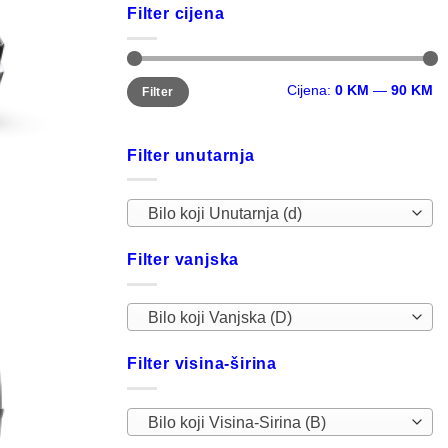
Filter cijena
Minimalna
Maksimalna
Cijena:
0 KM
—
90 KM
Filter
cijena
cijena
Filter unutarnja
Bilo koji Unutarnja (d)
Filter vanjska
Bilo koji Vanjska (D)
Filter visina-širina
Bilo koji Visina-Sirina (B)