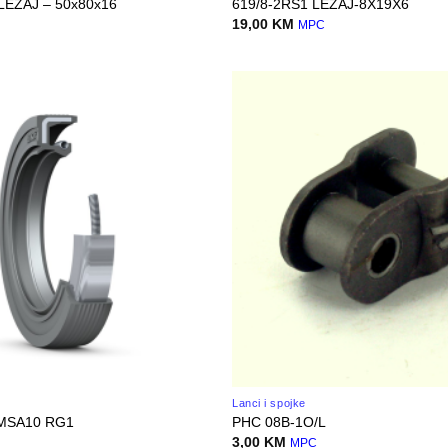
LEZAJ – 50x80x16
619/8-2RS1 LEZAJ-8X19X6
19,00
KM
MPC
Lanci i spojke
MSA10 RG1
PHC 08B-1O/L
3,00
KM
MPC