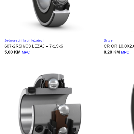
Jednoredni kruti ležajevi
Brtve
607-2RSH/C3 LEZAJ – 7x19x6
CR OR 10.0X2
5,00
KM
0,20
KM
MPC
MPC