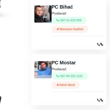
PC Bihać
Prodavač
+387 61 825 009
Muharem Halilivić
PC Mostar
Prodavač
+387 60 320 1161
Admir Mezit