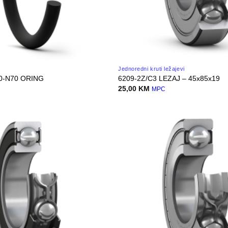
Jednoredni kruti ležajevi
.0-N70 ORING
6209-2Z/C3 LEZAJ – 45x85x19
25,00
KM
MPC