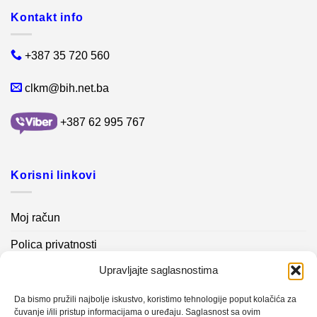
Kontakt info
+387 35 720 560
clkm@bih.net.ba
+387 62 995 767
Korisni linkovi
Moj račun
Polica privatnosti
Upravljajte saglasnostima
Akcijski proizvodi
Kontakt info
Da bismo pružili najbolje iskustvo, koristimo tehnologije poput kolačića za
čuvanje i/ili pristup informacijama o uređaju. Saglasnost sa ovim