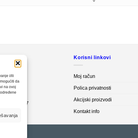
0
o
Korisni linkovi
20 560
Moj račun
nje i/ili
omogućiti da
vi na ovoj
Polica privatnosti
net.ba
a određene
Akcijski proizvodi
7 62 995 767
Kontakt info
ešavanja