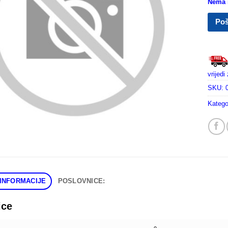
Nema n
Poš
vrijed
SKU:
Katego
INFORMACIJE
POSLOVNICE:
ice