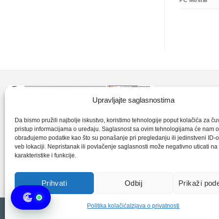
PC Mostar
Kontakt inf
Upravljajte saglasnostima
+387 35 7
CLK-Interpromet d.o.o. posluje u sastavu
Da bismo pružili najbolje iskustvo, koristimo tehnologije poput kolačića za čuva
pristup informacijama o uređaju. Saglasnost sa ovim tehnologijama će nam 
grupe SKF distributera od 1996. godine,
obrađujemo podatke kao što su ponašanje pri pregledanju ili jedinstveni ID-o
clkm@bih.
gdje s ponosom mozemo reci da smo
veb lokaciji. Nepristanak ili povlačenje saglasnosti može negativno uticati n
karakteristike i funkcije.
najveci distributer SKF-a na podrucju
+38
Bosne i Hercegovine,.
Prihvati
Odbij
Prikaži pod
Politika kolačića
Izjava o privatnosti
Copyright 2026 © CLK Interpromet