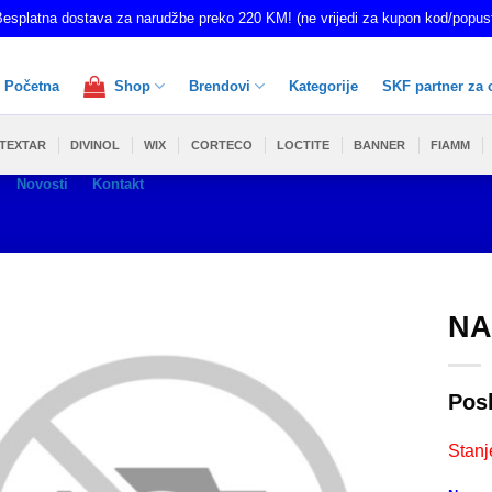
esplatna dostava za narudžbe preko 220 KM! (ne vrijedi za kupon kod/popus
Početna
Shop
Brendovi
Kategorije
SKF partner za 
TEXTAR
DIVINOL
WIX
CORTECO
LOCTITE
BANNER
FIAMM
Novosti
Kontakt
NA
Pos
Stanj