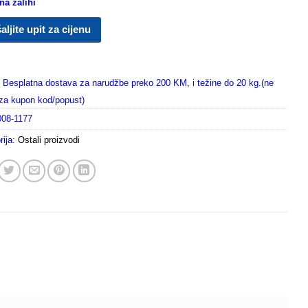
a zalihi
aljite upit za cijenu
Besplatna dostava za narudžbe preko 200 KM, i težine do 20 kg.(ne
i za kupon kod/popust)
008-1177
rija:
Ostali proizvodi