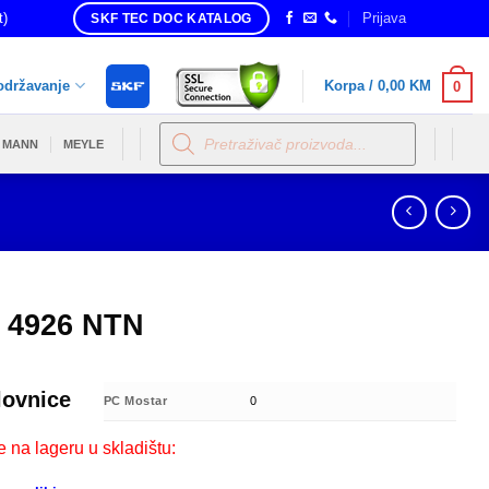
t)
Prijava
SKF TEC DOC KATALOG
održavanje
Korpa /
0,00
KM
0
Products
search
MANN
MEYLE
 4926 NTN
lovnice
PC Mostar
0
e na lageru u skladištu: