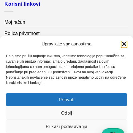
Korisni linkovi
Moj račun
Polica privatnosti
Upravljajte saglasnostima
Akcijski proizvodi
Kontakt info
Da bismo pružili najbolje iskustvo, koristimo tehnologije poput kolačića za
čuvanje i/ili pristup informacijama o uređaju. Saglasnost sa ovim
tehnologijama će nam omogućiti da obrađujemo podatke kao što su
Novosti
ponašanje pri pregledanju ili jedinstveni ID-ovi na ovoj veb lokaciji.
Nepristanak ili povlačenje saglasnosti može negativno uticati na određene
karakteristike i funkcije.
Sistem mjerenja vibracija – TURBO BLOWER
Prihvati
Sistem mjerenja vibracija – papir mašina 4
Certificirani partner za održavanje
Odbij
Prikaži podešavanja