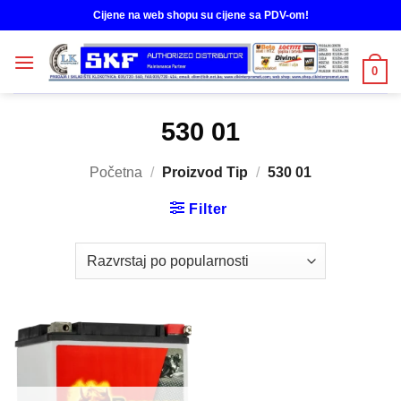
Skip
Cijene na web shopu su cijene sa PDV-om!
to
content
0
530 01
Početna
/
Proizvod Tip
/
530 01
Filter