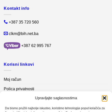
Kontakt info
+387 35 720 560
clkm@bih.net.ba
+387 62 995 767
Korisni linkovi
Moj račun
Polica privatnosti
Upravljajte saglasnostima
Akcijski proizvodi
Kontakt info
Da bismo pružili najbolje iskustvo, koristimo tehnologije poput kolačića za