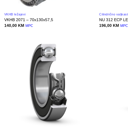
VKHB ležajevi
Cilindrično valjkas
VKHB 2071 – 70x130x57,5
NU 312 ECP LE
140,00
KM
196,00
KM
MPC
MP