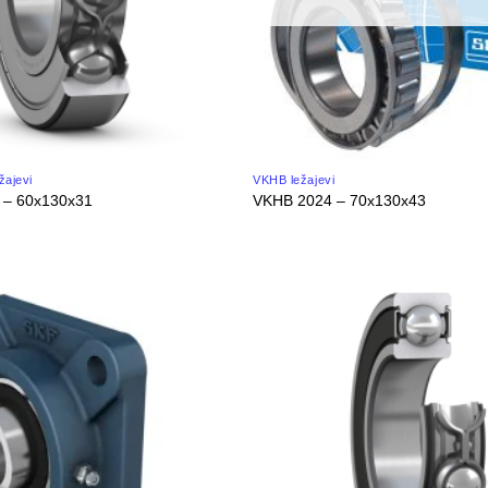
žajevi
VKHB ležajevi
 – 60x130x31
VKHB 2024 – 70x130x43