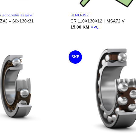
ti jednoredni ležajevi
SEMERINZI
ZAJ – 60x130x31
CR 110X130X12 HMSA72 V
15,00
KM
C
MPC
SKF