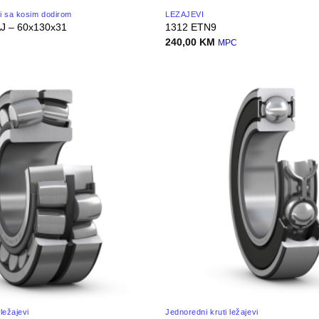
vi sa kosim dodirom
LEŽAJEVI
J – 60x130x31
1312 ETN9
240,00
KM
C
MPC
ležajevi
Jednoredni kruti ležajevi