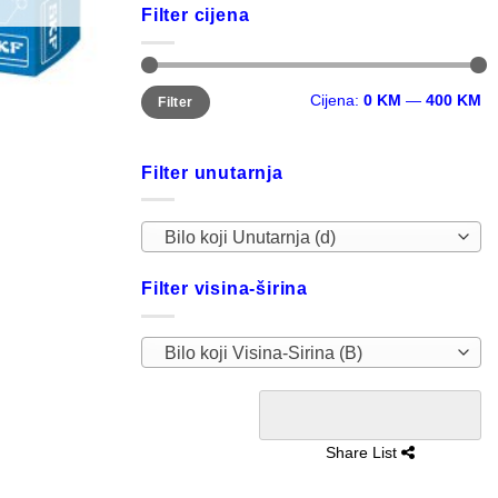
Filter cijena
Minimalna
Maksimalna
Cijena:
0 KM
—
400 KM
Filter
cijena
cijena
Filter unutarnja
Bilo koji Unutarnja (d)
Filter visina-širina
Bilo koji Visina-Sirina (B)
Share List