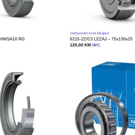
Jednoredni kruti ležajevi
 HMSA10 RG
6215-2Z/C3 LEZAJ – 75x130x25
120,00
KM
MPC