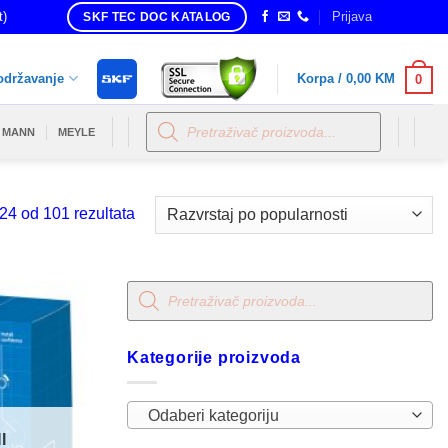
t)
Prijava
SKF TEC DOC KATALOG
održavanje
Korpa /
0,00
KM
0
Products
search
MANN
MEYLE
Sorted
24 od 101 rezultata
by
popularity
Products
search
Kategorije proizvoda
Odaberi kategoriju
I