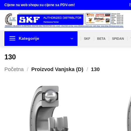
Skip
B
Cijene na web shopu su cijene sa PDV-om!
to
content
Kategorije
SKF
BETA
SPIDAN
130
Početna
/
Proizvod Vanjska (D)
/
130