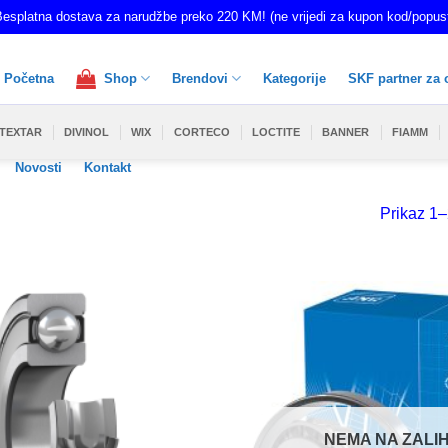
esplatna dostava za narudžbe preko 220 KM! (ne vrijedi za kupon kod/popus
Početna
Shop
Brendovi
Kategorije
SKF partner za 
TEXTAR
DIVINOL
WIX
CORTECO
LOCTITE
BANNER
FIAMM
Novosti
Kontakt
Prikaz 1–
NEMA NA ZALIH