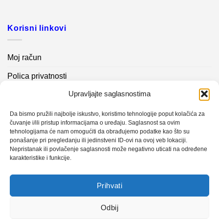
Korisni linkovi
Moj račun
Polica privatnosti
Upravljajte saglasnostima
Akcijski proizvodi
Kontakt info
Da bismo pružili najbolje iskustvo, koristimo tehnologije poput kolačića za
čuvanje i/ili pristup informacijama o uređaju. Saglasnost sa ovim
tehnologijama će nam omogućiti da obrađujemo podatke kao što su
Novosti
ponašanje pri pregledanju ili jedinstveni ID-ovi na ovoj veb lokaciji.
Nepristanak ili povlačenje saglasnosti može negativno uticati na određene
karakteristike i funkcije.
Sistem mjerenja vibracija – TURBO BLOWER
Prihvati
Sistem mjerenja vibracija – papir mašina 4
Certificirani partner za održavanje
Odbij