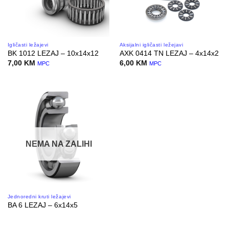
Igličasti ležajevi
Aksijalni igličasti ležejavi
BK 1012 LEZAJ – 10x14x12
AXK 0414 TN LEZAJ – 4x14x2
7,00
KM
6,00
KM
MPC
MPC
NEMA NA ZALIHI
Jednoredni kruti ležajevi
BA 6 LEZAJ – 6x14x5