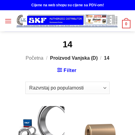
Skip
Cijene na web shopu su cijene sa PDV-om!
to
content
0
14
Početna
/
Proizvod Vanjska (D)
/
14
Filter