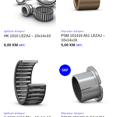
Igličasti ležajevi
Glycodur ležajevi
PSM 101416 A51 LEZAJ –
HK 1010 LEZAJ – 10x14x10
10x14x16
6,00
KM
5,00
KM
MPC
MPC
SKF
Igličasti ležajevi
Glycodur ležajevi