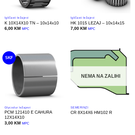
Igličasti ležajevi
Igličasti ležajevi
K 10X14X10 TN – 10x14x10
HK 1015 LEZAJ – 10x14x15
6,00
KM
7,00
KM
MPC
MPC
SKF
NEMA NA ZALIHI
Glycodur ležajevi
SEMERINZI
PCM 121410 E CAHURA
CR 8X14X6 HM102 R
12X14X10
3,00
KM
MPC