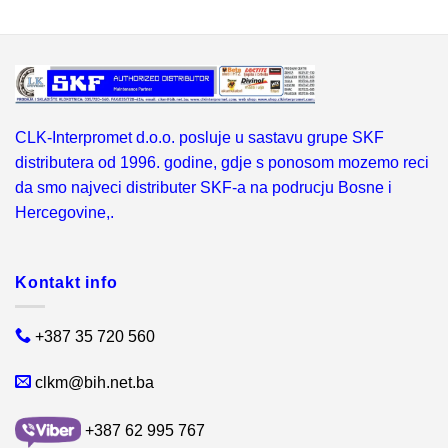
CLK-Interpromet d.o.o. posluje u sastavu grupe SKF
distributera od 1996. godine, gdje s ponosom mozemo reci
da smo najveci distributer SKF-a na podrucju Bosne i
Hercegovine,.
Kontakt info
+387 35 720 560
clkm@bih.net.ba
+387 62 995 767