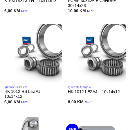
PCMF 303426 E CAHURA
K 10X14X13 TN – 10x14x13
30x14x26
6,00
KM
10,00
KM
MPC
MPC
Igličasti ležajevi
Igličasti ležajevi
HK 1012 RS LEZAJ –
HK 1012 LEZAJ – 10x14x12
10x14x12
6,00
KM
8,00
KM
MPC
MPC
SKF