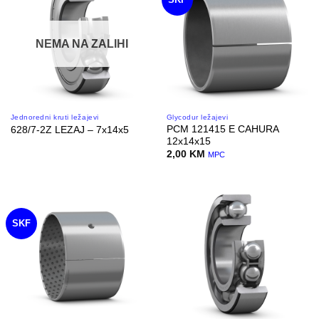
NEMA NA ZALIHI
Jednoredni kruti ležajevi
Glycodur ležajevi
PCM 121415 E CAHURA
628/7-2Z LEZAJ – 7x14x5
12x14x15
2,00
KM
MPC
SKF