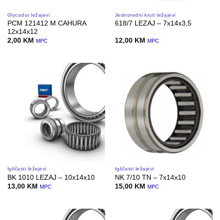
Glycodur ležajevi
Jednoredni kruti ležajevi
PCM 121412 M CAHURA
618/7 LEZAJ – 7x14x3,5
12x14x12
2,00
KM
12,00
KM
MPC
MPC
Igličasti ležajevi
Igličasti ležajevi
BK 1010 LEZAJ – 10x14x10
NK 7/10 TN – 7x14x10
13,00
KM
15,00
KM
MPC
MPC