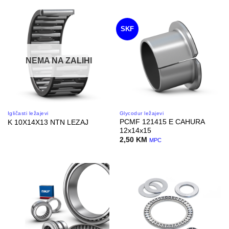
SKF
NEMA NA ZALIHI
Igličasti ležajevi
Glycodur ležajevi
PCMF 121415 E CAHURA
K 10X14X13 NTN LEZAJ
12x14x15
2,50
KM
MPC