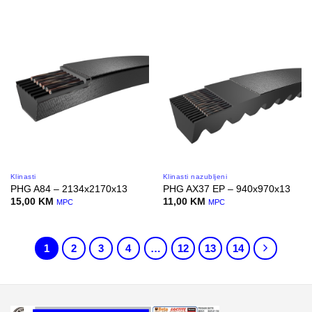
Klinasti
Klinasti nazubljeni
PHG A84 – 2134x2170x13
PHG AX37 EP – 940x970x13
15,00
KM
11,00
KM
MPC
MPC
1
2
3
4
…
12
13
14