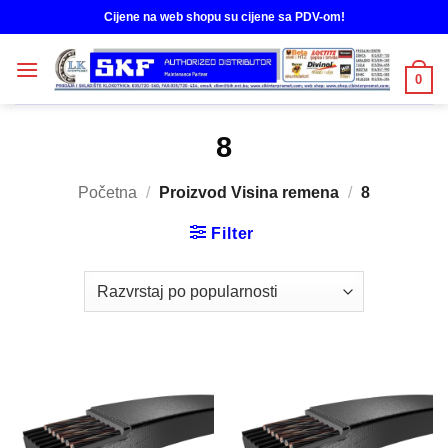
Skip
Cijene na web shopu su cijene sa PDV-om!
to
content
0
8
Početna
/
Proizvod Visina remena
/
8
Filter