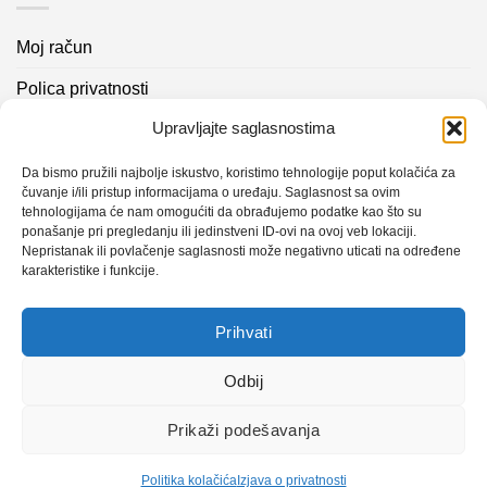
Moj račun
Polica privatnosti
Upravljajte saglasnostima
Akcijski proizvodi
Kontakt info
Da bismo pružili najbolje iskustvo, koristimo tehnologije poput kolačića za
čuvanje i/ili pristup informacijama o uređaju. Saglasnost sa ovim
tehnologijama će nam omogućiti da obrađujemo podatke kao što su
Novosti
ponašanje pri pregledanju ili jedinstveni ID-ovi na ovoj veb lokaciji.
Nepristanak ili povlačenje saglasnosti može negativno uticati na određene
karakteristike i funkcije.
Sistem mjerenja vibracija – TURBO BLOWER
Prihvati
Sistem mjerenja vibracija – papir mašina 4
Certificirani partner za održavanje
Odbij
Prikaži podešavanja
Design with ♥ by
Laufer
Politika kolačića
Izjava o privatnosti