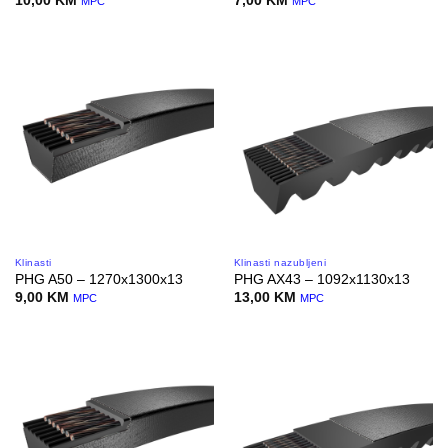
10,00
KM
7,00
KM
MPC
MPC
Klinasti
Klinasti nazubljeni
PHG A50 – 1270x1300x13
PHG AX43 – 1092x1130x13
9,00
KM
13,00
KM
MPC
MPC