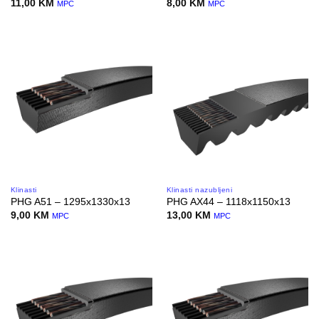
11,00
KM
8,00
KM
MPC
MPC
Klinasti
Klinasti nazubljeni
PHG A51 – 1295x1330x13
PHG AX44 – 1118x1150x13
9,00
KM
13,00
KM
MPC
MPC