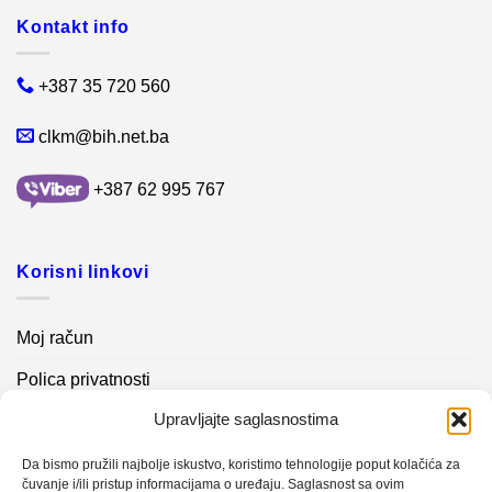
Kontakt info
+387 35 720 560
clkm@bih.net.ba
+387 62 995 767
Korisni linkovi
Moj račun
Polica privatnosti
Upravljajte saglasnostima
Akcijski proizvodi
Kontakt info
Da bismo pružili najbolje iskustvo, koristimo tehnologije poput kolačića za
čuvanje i/ili pristup informacijama o uređaju. Saglasnost sa ovim