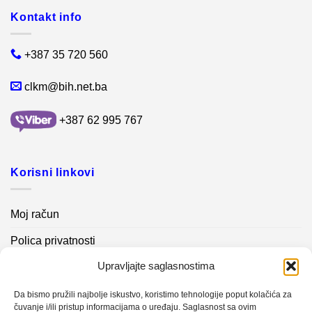
Kontakt info
+387 35 720 560
clkm@bih.net.ba
+387 62 995 767
Korisni linkovi
Moj račun
Polica privatnosti
Upravljajte saglasnostima
Akcijski proizvodi
Kontakt info
Da bismo pružili najbolje iskustvo, koristimo tehnologije poput kolačića za
čuvanje i/ili pristup informacijama o uređaju. Saglasnost sa ovim